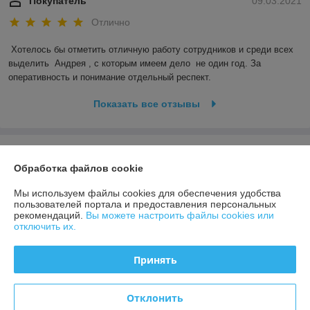
Покупатель
09.03.2021
Отлично
Хотелось бы отметить отличную работу сотрудников и среди всех 
выделить  Андрея , с которым имеем дело  не один год. За 
оперативность и понимание отдельный респект.
Показать все отзывы
О нас
Обработка файлов cookie
Контакты
Мы используем файлы cookies для обеспечения удобства
пользователей портала и предоставления персональных
рекомендаций.
Вы можете настроить файлы cookies или
Доставка и оплата
отключить их.
График работы
Принять
Полная версия сайта
Отклонить