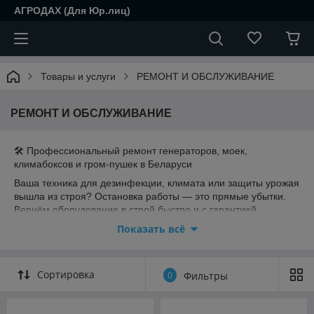
АГРОДАХ (Для Юр.лиц)
Товары и услуги
РЕМОНТ И ОБСЛУЖИВАНИЕ
РЕМОНТ И ОБСЛУЖИВАНИЕ
🛠 Профессиональный ремонт генераторов, моек,
климабоксов и гром-пушек в Беларуси
Ваша техника для дезинфекции, климата или защиты урожая
вышла из строя? Остановка работы — это прямые убытки.
Вернём оборудование в строй быстро и с гарантией.
Показать всё
Мы ремонтируем:
✅ Генераторы холодного и горячего тумана (Igeba, Vectorfog
и любые аналоги) — восстановление насосов, форсунок,
Сортировка
нагревателей.
0
Фильтры
✅ Аппараты высокого давления (Kärcher, Kranzle, STIHL) —
ремонт помп, двигателей, устранение протечек.