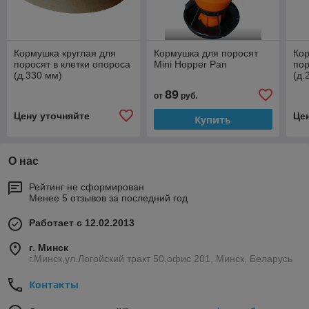
Кормушка круглая для
Кормушка для поросят
Кор
поросят в клетки опороса
Mini Hopper Pan
пор
(д.330 мм)
(д.
89
от
руб.
Цену уточняйте
Це
Купить
О нас
Рейтинг не сформирован
Менее 5 отзывов за последний год
Работает с 12.02.2013
г. Минск
г.Минск,ул.Логойский тракт 50,офис 201, Минск, Беларусь
Контакты