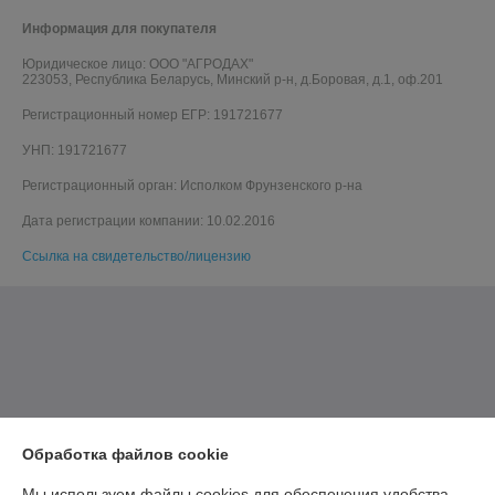
Информация для покупателя
Юридическое лицо:
ООО "АГРОДАХ"
223053, Республика Беларусь, Минский р-н, д.Боровая, д.1, оф.201
Регистрационный номер ЕГР: 191721677
УНП: 191721677
Регистрационный орган: Исполком Фрунзенского р-на
Дата регистрации компании: 10.02.2016
Ссылка на свидетельство/лицензию
Обработка файлов cookie
Мы используем файлы cookies для обеспечения удобства