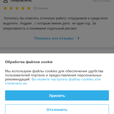
Покупатель
09.03.2021
Отлично
Хотелось бы отметить отличную работу сотрудников и среди всех 
выделить  Андрея , с которым имеем дело  не один год. За 
оперативность и понимание отдельный респект.
Показать все отзывы
О нас
Обработка файлов cookie
Контакты
Мы используем файлы cookies для обеспечения удобства
пользователей портала и предоставления персональных
рекомендаций.
Вы можете настроить файлы cookies или
Доставка и оплата
отключить их.
График работы
Принять
Полная версия сайта
Отклонить