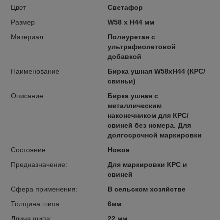
Цвет
Светафор
Размер
W58 x H44 мм
Материал
Полиуретан с
ультрафиолетовой
добавкой
Наименование
Бирка ушная W58xH44 (КРС/
свиньи)
Описание
Бирка ушная с
металлическим
наконечником для КРС/
свиней без номера. Для
долгосрочной маркировки
Состояние:
Новое
Предназначение:
Для маркировки КРС и
свиней
Сфера применения:
В сельском хозяйстве
Толщина шипа:
6мм
Длина шипа:
22 мм