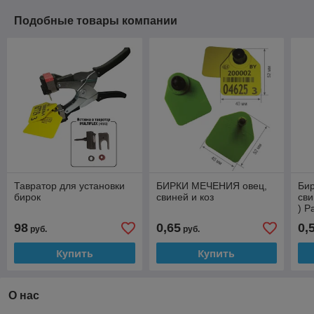
Подобные товары компании
Тавратор для установки
БИРКИ МЕЧЕНИЯ овец,
Бир
бирок
свиней и коз
сви
) Р
98
0,65
0,
руб.
руб.
Купить
Купить
О нас