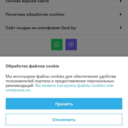
Полная версия сайта
Политика обработки cookies
Сайт создан на платформе Deal.by
Обработка файлов cookie
Информация для покупателя
Юридическое лицо:
ООО "АГРОДАХ"
Мы используем файлы cookies для обеспечения удобства
223053, Республика Беларусь, Минский р-н, д.Боровая, д.1, оф.201
пользователей портала и предоставления персональных
рекомендаций.
Вы можете настроить файлы cookies или
Регистрационный номер ЕГР: 191721677
отключить их.
УНП: 191721677
Принять
Регистрационный орган: Исполком Фрунзенского р-на
Дата регистрации компании: 10.02.2016
Отклонить
Ссылка на свидетельство/лицензию