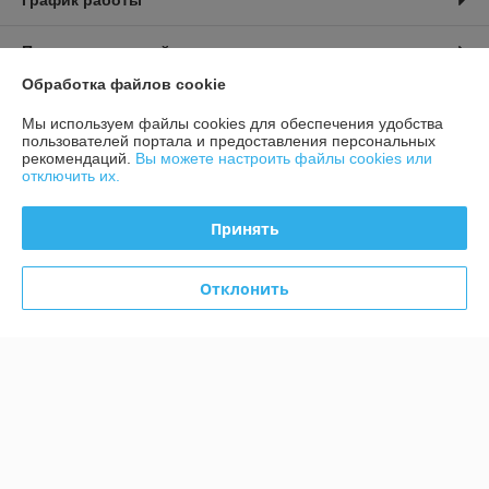
График работы
Полная версия сайта
Обработка файлов cookie
Политика обработки cookies
Мы используем файлы cookies для обеспечения удобства
пользователей портала и предоставления персональных
Сайт создан на платформе Deal.by
рекомендаций.
Вы можете настроить файлы cookies или
отключить их.
Принять
Отклонить
Информация для покупателя
Юридическое лицо:
ООО "АГРОДАХ"
223053, Республика Беларусь, Минский р-н, д.Боровая, д.1, оф.201
Регистрационный номер ЕГР: 191721677
УНП: 191721677
Регистрационный орган: Исполком Фрунзенского р-на