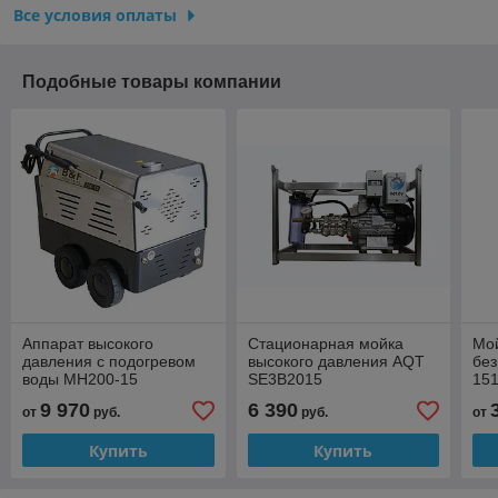
Все условия оплаты
Подобные товары компании
Аппарат высокого
Стационарная мойка
Мой
давления с подогревом
высокого давления AQT
без
воды MH200-15
SE3B2015
15
9 970
6 390
от
руб.
руб.
от
Купить
Купить