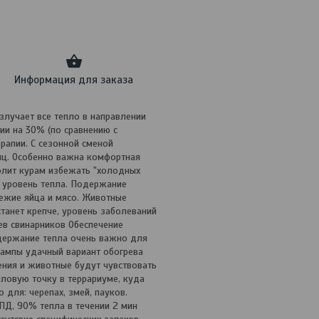
Информация для заказа
лучает все тепло в направлении
ии на 30% (по сравнению с
рапии. С сезонной сменой
иц. Особенно важна комфортная
олит курам избежать "холодных
й уровень тепла. Подержание
вежие яйца и мясо. Животные
танет крепче, уровень заболеваний
ев свинарников Обеспечение
одержание тепла очень важно для
лампы удачный вариант обогрева
ения и животные будут чувствовать
ловую точку в террариуме, куда
для: черепах, змей, пауков.
ПД, 90% тепла в течении 2 мин