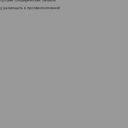
тсутсвие специфических запахов
пу размещать в противоположной