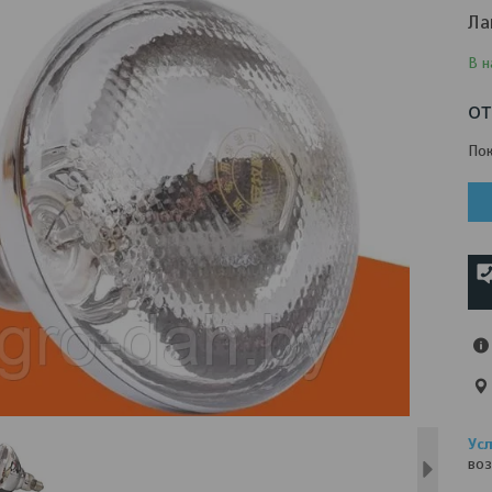
Ла
В н
о
Пок
воз