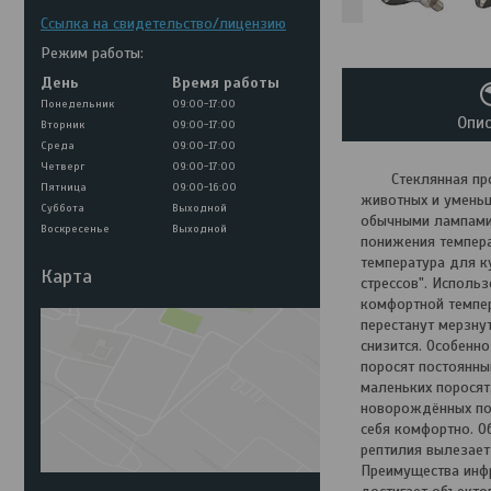
Ссылка на свидетельство/лицензию
Режим работы:
День
Время работы
Понедельник
09:00-17:00
Опи
Вторник
09:00-17:00
Среда
09:00-17:00
Четверг
09:00-17:00
Стеклянная прозр
Пятница
09:00-16:00
животных и уменьш
Суббота
Выходной
обычными лампами)
Воскресенье
Выходной
понижения темпера
температура для к
Карта
стрессов". Исполь
комфортной темпер
перестанут мерзну
снизится. Особенн
поросят постоянны
маленьких поросят
новорождённых пор
себя комфортно. О
рептилия вылезает
Преимущества инфр