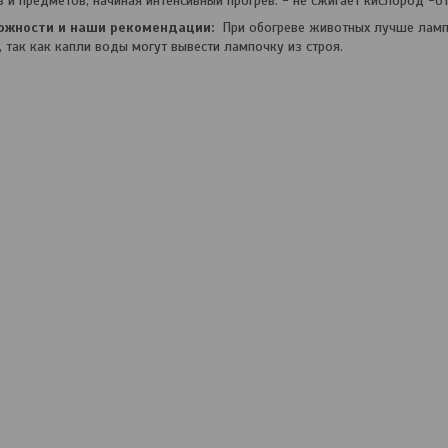
в и предметов, начиная интенсивный прогрев. - не сжигает кислород -о
ожности и наши рекомендации:
При обогреве животных лучше лам
 так как капли воды могут вывести лампочку из строя.