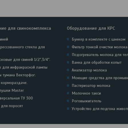
ние для свинокомплекса
Оборудование для КРС
виней
Бункер в комплекте с шнеком
прессованного стекла для
Фильтр тонкой очистки молока
Подогреватель молока для те
ковые для свиней 1/2",3/4".
Ванна для обработки копыт
к для инфракрасной лампы
Анализатор молока
ы тумана Векторфог.
Моющие средства для промыв
к кормораздаче.
Пастеризатор молока
пушки Master
Молочное такси
иверсальная ТУ 300
Роговыжигатель
для поросят
Устройство для подгона живот