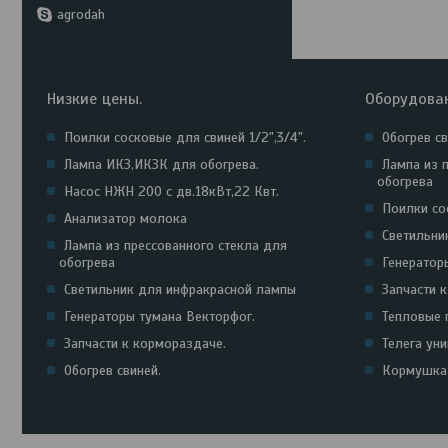
agrodah
Низкие цены.
Оборудова
Поилки сосковые для свиней 1/2",3/4".
Обогрев с
Лампа ИКЗ,ИКЗК для обогрева.
Лампа из 
обогрева
Насос НЖН 200 с дв.18кВт,22 Квт.
Поилки сос
Анализатор молока
Светильни
Лампа из прессованного стекла для
обогрева
Генератор
Светильник для инфракрасной лампы
Запчасти 
Генераторы тумана Векторфог.
Тепловые 
Запчасти к кормораздаче.
Телега ун
Обогрев свиней.
Кормушка 