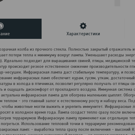
сание
Характеристики
ачная колба из прочного стекла. Полностью закрытый отражатель из
ает потери тепла к минимуму вокруг лампы. Уменьшают расходы энерг
. Идеально подходит для выращивания свиней, птицы, медицинской те
тур происходит резкое естественное снижение производительности пт
ур-несушек. Инфракрасная лампа даст стабильную температуру, и позв
зование инфракрасных ламп обеспечит: курам, гусям, уткам, достаточны
атуры в холода в птичниках, позволит регулярно получать от птицы с
ть и ощущать дискомфорт от прохладного воздуха. Иммунная система с
о актуальна инфракрасная лампа для обогрева маленьких цыплят. Обогр
м теплом - это главный залог к естественному росту и набору веса. П
, чтобы животные могли выжить и укрепить иммунитет. Инфракрасные 
осят в холодное время года. Лампа создаст тепло сразу после включ
богрев террариумов Инфракрасную лампу применяют как отдельную теп
 погреться. Использование тепловой точки в террариуме рекомендовано 
акрасных ламп: - выработка тепла сразу после включения - высокий К