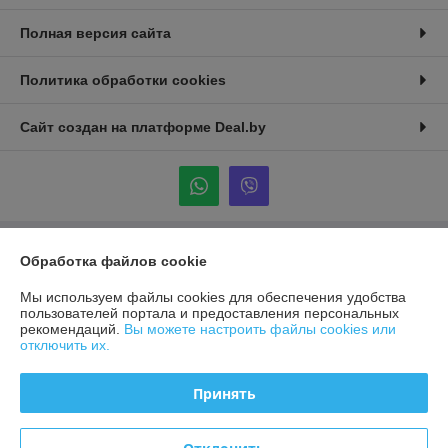
Полная версия сайта
Политика обработки cookies
Сайт создан на платформе Deal.by
Обработка файлов cookie
Информация для покупателя
Юридическое лицо:
ООО "АГРОДАХ"
Мы используем файлы cookies для обеспечения удобства
223053, Республика Беларусь, Минский р-н, д.Боровая, д.1, оф.201
пользователей портала и предоставления персональных
рекомендаций.
Вы можете настроить файлы cookies или
Регистрационный номер ЕГР: 191721677
отключить их.
УНП: 191721677
Принять
Регистрационный орган: Исполком Фрунзенского р-на
Дата регистрации компании: 10.02.2016