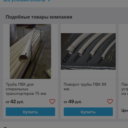
Подобные товары компании
Труба ПВХ для
Поворот трубы ПВХ 89
Па
спиральных
мм
уст
транспортеров 75 мм
на 
длина 3 м
42
49
от
руб.
от
руб.
Це
Купить
Купить