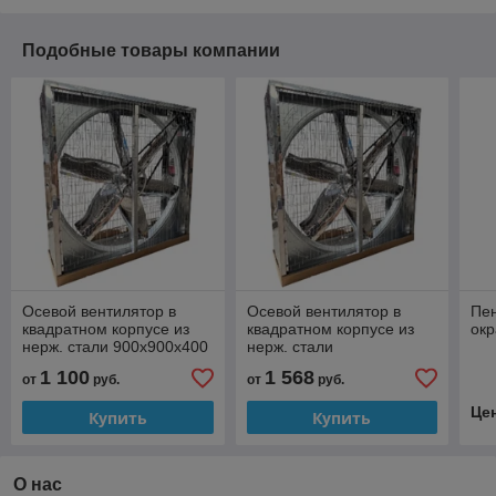
Подобные товары компании
Осевой вентилятор в
Осевой вентилятор в
Пе
квадратном корпусе из
квадратном корпусе из
окр
нерж. стали 900x900x400
нерж. стали
мм
1380*1380*400 мм
1 100
1 568
от
руб.
от
руб.
Це
Купить
Купить
О нас