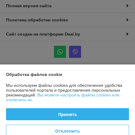
Полная версия сайта
Политика обработки cookies
Сайт создан на платформе Deal.by
Обработка файлов cookie
Информация для покупателя
Юридическое лицо:
ООО "АГРОДАХ"
Мы используем файлы cookies для обеспечения удобства
223053, Республика Беларусь, Минский р-н, д.Боровая, д.1, оф.201
пользователей портала и предоставления персональных
рекомендаций.
Вы можете настроить файлы cookies или
Регистрационный номер ЕГР: 191721677
отключить их.
УНП: 191721677
Принять
Регистрационный орган: Исполком Фрунзенского р-на
Дата регистрации компании: 10.02.2016
Отклонить