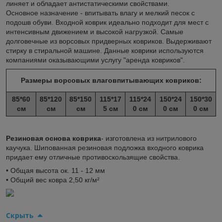
линяет и обладает антистатическими свойствами.
Основное назначение - впитывать влагу и мелкий песок с
подошв обуви. Входной коврик идеально подходит для мест с
интенсивным движением и высокой нагрузкой. Самые
долговечные из ворсовых придверных ковриков. Выдерживают
стирку в стиральной машине. Данные коврики используются
компаниями оказывающими услугу "аренда ковриков".
Размеры ворсовых влаговпитывающих ковриков:
85*60
85*120
85*150
115*17
115*24
150*24
150*30
см
см
см
5 см
0 см
0 см
0 см
Резиновая основа коврика
- изготовлена из нитрилового
каучука. Шипованная резиновая подложка входного коврика
придает ему отличные противоскользящие свойства.
• Общая высота ок. 11 - 12 мм
• Общий вес ковра 2,50 кг/м²
Скрыть