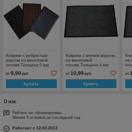
Коврики с ребристым
Коврики с мягким ворсом
Ков
ворсом на виниловой
на виниловой
на 
основе.Толщина 5 мм
основе.Толщина 4 мм
ос
(Размер от 80*50 до
(Размер от 60*40 до
(Ра
9,90
10,99
от
руб.
от
руб.
от
100*200 см )
120*240 см )
120
Купить
Купить
О нас
Рейтинг не сформирован
Менее 5 отзывов за последний год
Работает с 12.02.2013