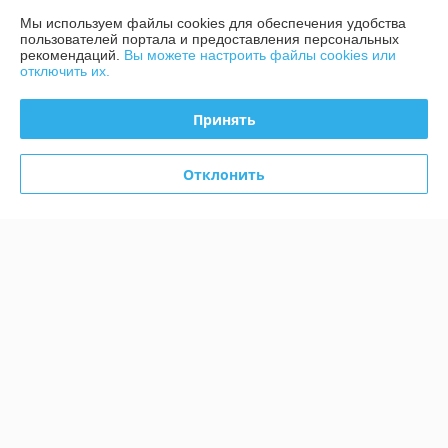
Контакты
Мы используем файлы cookies для обеспечения удобства
пользователей портала и предоставления персональных
рекомендаций.
Вы можете настроить файлы cookies или
Доставка и оплата
отключить их.
График работы
Принять
Полная версия сайта
Отклонить
Политика обработки cookies
Сайт создан на платформе Deal.by
Информация для покупателя
Юридическое лицо:
ООО "АГРОДАХ"
223053, Республика Беларусь, Минский р-н, д.Боровая, д.1, оф.201