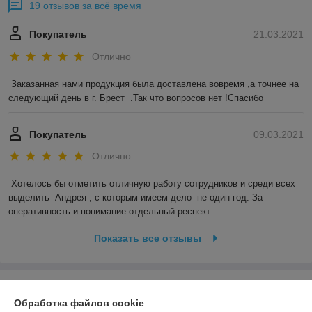
19 отзывов за всё время
Покупатель
21.03.2021
Отлично
Заказанная нами продукция была доставлена вовремя ,а точнее на 
следующий день в г. Брест  .Так что вопросов нет !Спасибо 
Покупатель
09.03.2021
Отлично
Хотелось бы отметить отличную работу сотрудников и среди всех 
выделить  Андрея , с которым имеем дело  не один год. За 
оперативность и понимание отдельный респект.
Показать все отзывы
О нас
Обработка файлов cookie