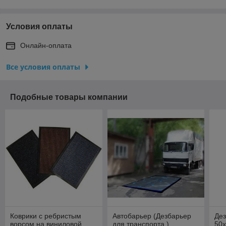
Условия оплаты
Онлайн-оплата
Все условия оплаты
Подобные товары компании
Коврики с ребристым
Автобарьер (Дезбарьер
Дез
ворсом на виниловой
для транспорта )
50х