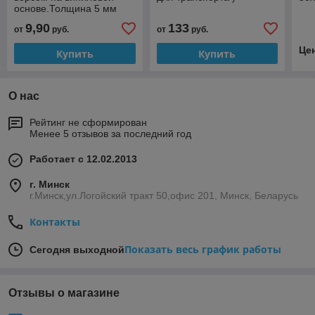
основе.Толщина 5 мм
(Размер от 80*50 до
9,90
133
от
руб.
от
руб.
100*200 см )
Це
Купить
Купить
О нас
Рейтинг не сформирован
Менее 5 отзывов за последний год
Работает с 12.02.2013
г. Минск
г.Минск,ул.Логойский тракт 50,офис 201, Минск, Беларусь
Контакты
Показать весь график работы
Сегодня выходной
Отзывы о магазине