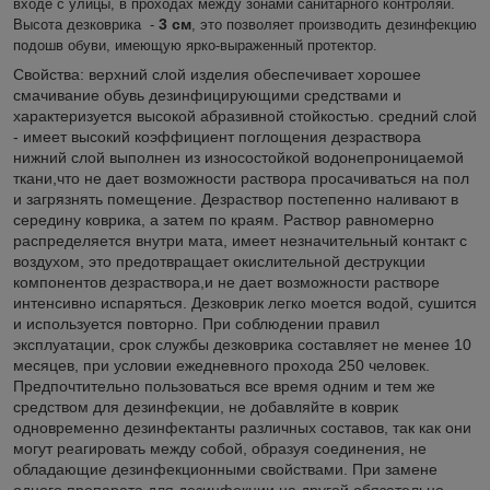
входе с улицы, в проходах между зонами санитарного контроляи.
3 см
Высота дезковрика
-
, это позволяет производить дезинфекцию
подошв обуви, имеющую ярко-выраженный протектор.
Свойства: верхний слой изделия обеспечивает хорошее
смачивание обувь дезинфицирующими средствами и
характеризуется высокой абразивной стойкостью. средний слой
- имеет высокий коэффициент поглощения дезраствора
нижний слой выполнен из износостойкой водонепроницаемой
ткани,что не дает возможности раствора просачиваться на пол
и загрязнять помещение. Дезраствор постепенно наливают в
середину коврика, а затем по краям. Раствор равномерно
распределяется внутри мата, имеет незначительный контакт с
воздухом, это предотвращает окислительной деструкции
компонентов дезраствора,и не дает возможности растворe
интенсивно испаряться. Дезковрик легко моется водой, сушится
и используется повторно. При соблюдении правил
эксплуатации, срок службы дезковрика составляет не менее 10
месяцев, при условии ежедневного прохода 250 человек.
Предпочтительно пользоваться все время одним и тем же
средством для дезинфекции, не добавляйте в коврик
одновременно дезинфектанты различных составов, так как они
могут реагировать между собой, образуя соединения, не
обладающие дезинфекционными свойствами. При замене
одного препарата для дезинфекции на другой обязательно