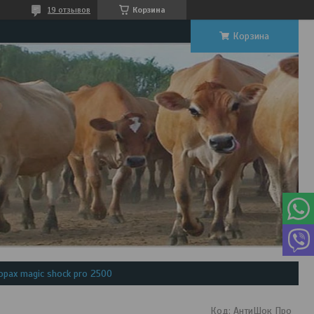
19 отзывов
Корзина
Корзина
рах magic shock pro 2500
Код:
АнтиШок Про