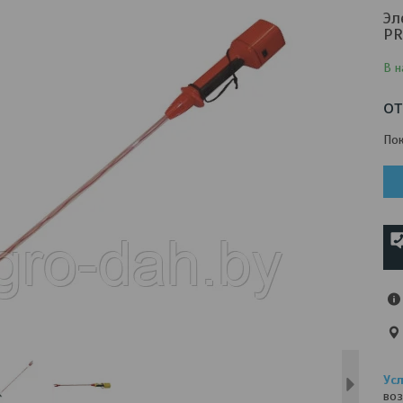
Эл
PR
В н
о
Пок
воз