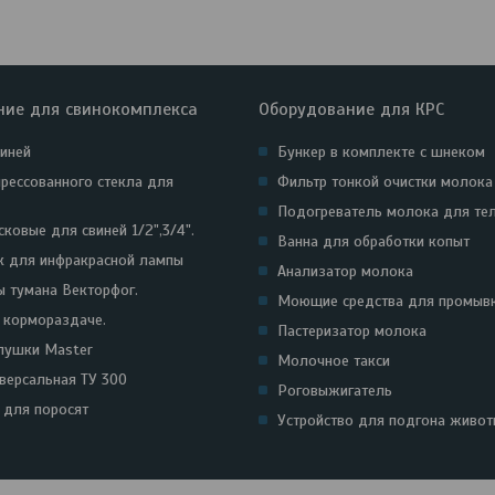
ние для свинокомплекса
Оборудование для КРС
виней
Бункер в комплекте с шнеком
прессованного стекла для
Фильтр тонкой очистки молока
Подогреватель молока для те
ковые для свиней 1/2",3/4".
Ванна для обработки копыт
к для инфракрасной лампы
Анализатор молока
ы тумана Векторфог.
Моющие средства для промыв
к кормораздаче.
Пастеризатор молока
пушки Master
Молочное такси
иверсальная ТУ 300
Роговыжигатель
для поросят
Устройство для подгона живот