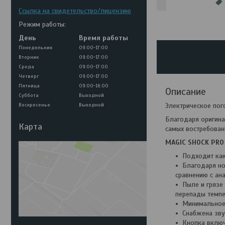
Ссылка на свидетельство/лицензию
Режим работы:
День
Время работы
Понедельник
09:00-17:00
Вторник
09:00-17:00
Среда
09:00-17:00
Четверг
09:00-17:00
Пятница
09:00-16:00
Описание
Суббота
Выходной
Электрическое по
Воскресенье
Выходной
Благодаря оригина
Карта
самых востребован
MAGIC SHOCK PRO
Подходит как
Благодаря но
сравнению с ан
Пыле и грязе
перепады темпе
Минимальное
Снабжена зву
Кнопка включ