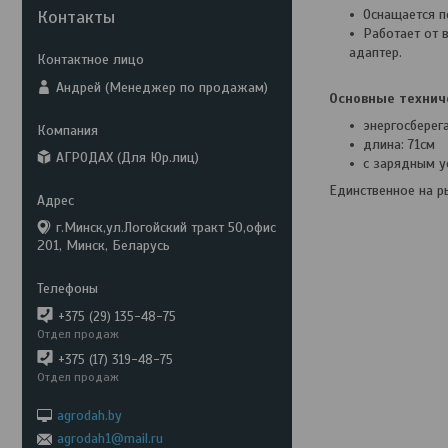
Оснащается п
Контакты
Работает от 
адаптер.
Андрей (Менеджер по продажам)
Основные технич
энергосбере
длина: 71см
АГРОДАХ (Для Юр.лиц)
с зарядным у
Единственное на р
г.Минск,ул.Логойский тракт 50,офис
201, Минск, Беларусь
+375 (29) 135-48-75
Отдел продаж
+375 (17) 319-48-75
Отдел продаж
agrodah.by
agrodah1@mail.ru