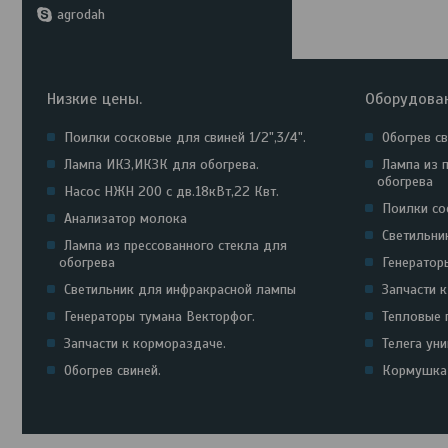
agrodah
Низкие цены.
Оборудова
Поилки сосковые для свиней 1/2",3/4".
Обогрев с
Лампа ИКЗ,ИКЗК для обогрева.
Лампа из 
обогрева
Насос НЖН 200 с дв.18кВт,22 Квт.
Поилки сос
Анализатор молока
Светильни
Лампа из прессованного стекла для
обогрева
Генератор
Светильник для инфракрасной лампы
Запчасти 
Генераторы тумана Векторфог.
Тепловые 
Запчасти к кормораздаче.
Телега ун
Обогрев свиней.
Кормушка 