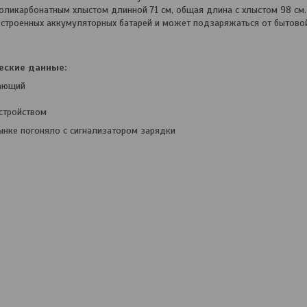
оликарбонатным хлыстом длинной 71 см, общая длина с хлыстом 98 см.
встроенных аккумуляторных батарей и может подзаряжаться от бытовой
еские данные:
гающий
стройством
ынке погоняло с сигнализатором зарядки