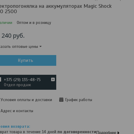
ектропогонялка на аккумуляторах Magic Shock
O 2500
аличии
Оптом и в розницу
т
240
руб.
азать оптовые цены
Купить
+375 (29) 135-48-75
Отдел продаж
Условия оплаты и доставки
График работы
Адрес и контакты
врат товара в течение 14 дней
по договоренности
Подробнее