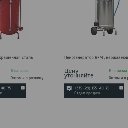
крашенная сталь
Пеногенератор R+M , нержавею
Цену
В наличии
В наличии
уточняйте
Оптом и в розницу
Оптом и в
5-48-75
+375 (29) 135-48-75
ж
Отдел продаж