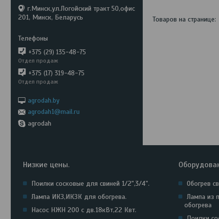
г.Минск,ул.Логойский тракт 50,офис
201, Минск, Беларусь
+375 (29) 135-48-75
Отдел продаж
+375 (17) 319-48-75
Отдел продаж
agrodah.by
agrodah1@mail.ru
agrodah
Низкие цены.
Оборудова
Поилки сосковые для свиней 1/2",3/4".
Обогрев с
Лампа ИКЗ,ИКЗК для обогрева.
Лампа из 
обогрева
Насос НЖН 200 с дв.18кВт,22 Квт.
Поилки сос