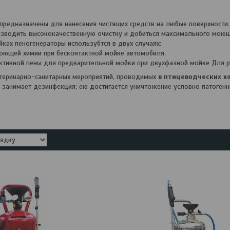
предназначены для нанесения чистящих средств на любые поверхности.
зводить высококачественную очистку и добиться максимального моющ
ках пеногенераторы использубтся в двух случаях:
моющей химии при бесконтактной мойке автомобиля.
активной пены для предварительной мойки при двухфазной мойке Для 
ринарно-санитарных мероприятий, проводимых
в птицеводческих х
 занимает дезинфекция; ею достигается уничтожение условно патоген