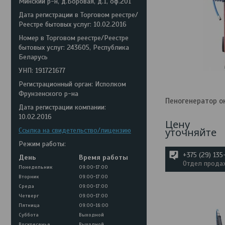
Минский р-н, д.Боровая, д.1, оф.201
Дата регистрации в Торговом реестре/
Реестре бытовых услуг: 10.02.2016
Номер в Торговом реестре/Реестре
бытовых услуг: 243605, Республика
Беларусь
УНП: 191721677
Регистрационный орган: Исполком
Фрунзенского р-на
Пеногенератор о
Дата регистрации компании:
10.02.2016
Цену
уточняйте
Ссылка на свидетельство/лицензию
Режим работы:
+375 (29) 13
День
Время работы
Отдел прода
Понедельник
09:00-17:00
Вторник
09:00-17:00
Среда
09:00-17:00
Четверг
09:00-17:00
Пятница
09:00-16:00
Суббота
Выходной
Воскресенье
Выходной