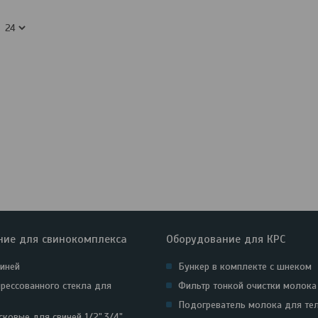
ние для свинокомплекса
Оборудование для КРС
виней
Бункер в комплекте с шнеком
прессованного стекла для
Фильтр тонкой очистки молока
Подогреватель молока для те
ковые для свиней 1/2",3/4".